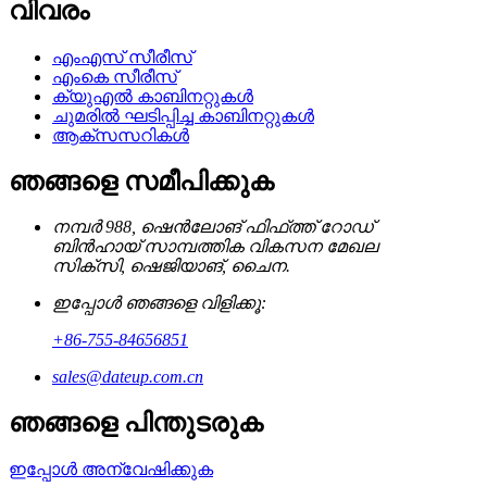
വിവരം
എംഎസ് സീരീസ്
എംകെ സീരീസ്
ക്യുഎൽ കാബിനറ്റുകൾ
ചുമരിൽ ഘടിപ്പിച്ച കാബിനറ്റുകൾ
ആക്‌സസറികൾ
ഞങ്ങളെ സമീപിക്കുക
നമ്പർ 988, ഷെൻലോങ് ഫിഫ്ത്ത് റോഡ്
ബിൻഹായ് സാമ്പത്തിക വികസന മേഖല
സിക്സി, ഷെജിയാങ്, ചൈന.
ഇപ്പോൾ ഞങ്ങളെ വിളിക്കൂ:
+86-755-84656851
sales@dateup.com.cn
ഞങ്ങളെ പിന്തുടരുക
ഇപ്പോൾ അന്വേഷിക്കുക