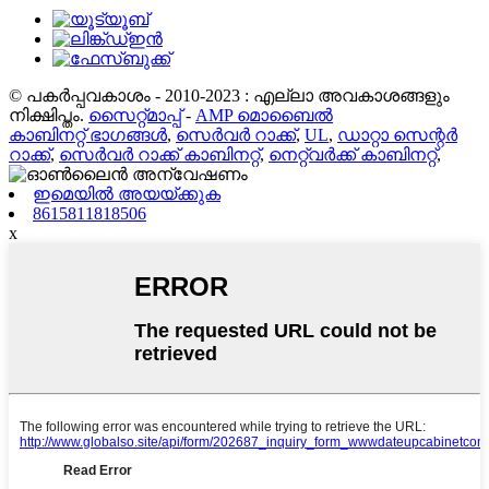
© പകർപ്പവകാശം - 2010-2023 : എല്ലാ അവകാശങ്ങളും
നിക്ഷിപ്തം.
സൈറ്റ്മാപ്പ്
-
AMP മൊബൈൽ
കാബിനറ്റ് ഭാഗങ്ങൾ
,
സെർവർ റാക്ക്
,
UL
,
ഡാറ്റാ സെന്റർ
റാക്ക്
,
സെർവർ റാക്ക് കാബിനറ്റ്
,
നെറ്റ്‌വർക്ക് കാബിനറ്റ്
,
ഇമെയിൽ അയയ്ക്കുക
8615811818506
x