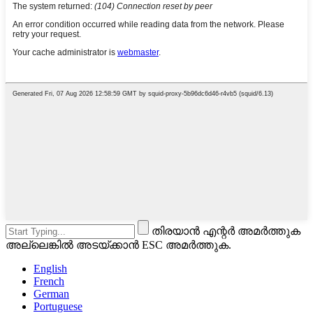
തിരയാൻ എന്റർ അമർത്തുക
അല്ലെങ്കിൽ അടയ്ക്കാൻ ESC അമർത്തുക.
English
French
German
Portuguese