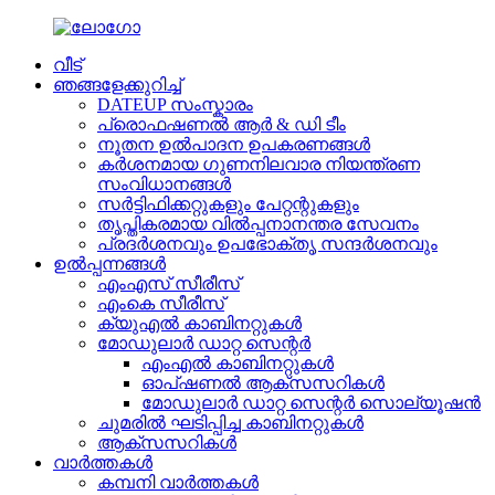
വീട്
ഞങ്ങളേക്കുറിച്ച്
DATEUP സംസ്കാരം
പ്രൊഫഷണൽ ആർ & ഡി ടീം
നൂതന ഉൽ‌പാദന ഉപകരണങ്ങൾ
കർശനമായ ഗുണനിലവാര നിയന്ത്രണ
സംവിധാനങ്ങൾ
സർട്ടിഫിക്കറ്റുകളും പേറ്റന്റുകളും
തൃപ്തികരമായ വിൽപ്പനാനന്തര സേവനം
പ്രദർശനവും ഉപഭോക്തൃ സന്ദർശനവും
ഉൽപ്പന്നങ്ങൾ
എംഎസ് സീരീസ്
എംകെ സീരീസ്
ക്യുഎൽ കാബിനറ്റുകൾ
മോഡുലാർ ഡാറ്റ സെന്റർ
എംഎൽ കാബിനറ്റുകൾ
ഓപ്ഷണൽ ആക്സസറികൾ
മോഡുലാർ ഡാറ്റ സെന്റർ സൊല്യൂഷൻ
ചുമരിൽ ഘടിപ്പിച്ച കാബിനറ്റുകൾ
ആക്‌സസറികൾ
വാർത്തകൾ
കമ്പനി വാർത്തകൾ