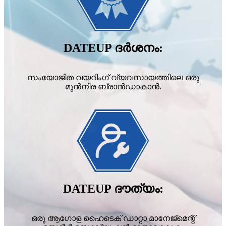
DATEUP ദർശനം:
സംയോജിത വയറിംഗ് വ്യവസായത്തിലെ ഒരു
മുൻനിര ബ്രാൻഡാകാൻ.
DATEUP ദൗത്യം:
ഒരു ആഗോള ഹൈടെക് ഡാറ്റാ മാനേജ്‌മെന്റ്